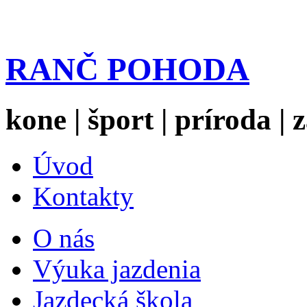
RANČ POHODA
kone | šport | príroda |
Úvod
Kontakty
O nás
Výuka jazdenia
Jazdecká škola