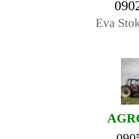
090
Eva Stok
AGR
090