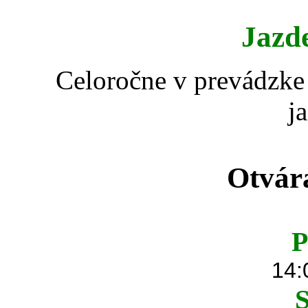
Jazd
Celoročne v prevádzke 
j
Otvár
P
14:
S