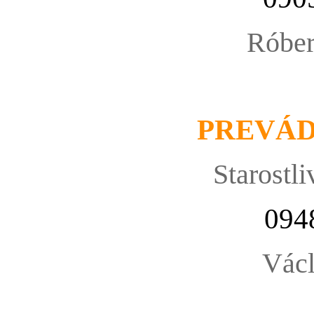
Róbe
PREVÁ
Starostli
094
Václ