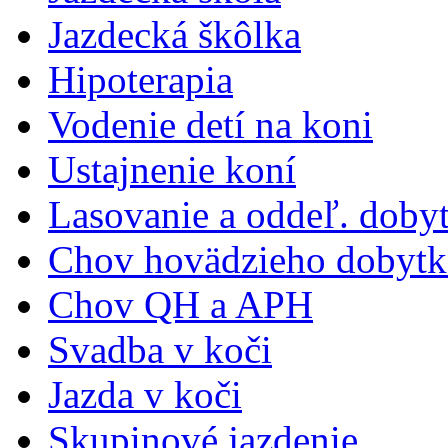
Jazdecká škôlka
Hipoterapia
Vodenie detí na koni
Ustajnenie koní
Lasovanie a oddeľ. doby
Chov hovädzieho dobytk
Chov QH a APH
Svadba v koči
Jazda v koči
Skupinové jazdenie