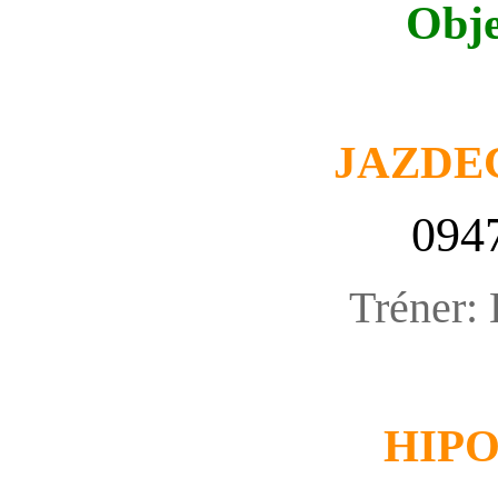
Obje
JAZDE
094
Tréner:
HIP