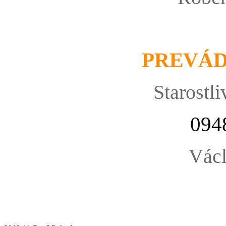
PREVÁ
Starostli
094
Václ