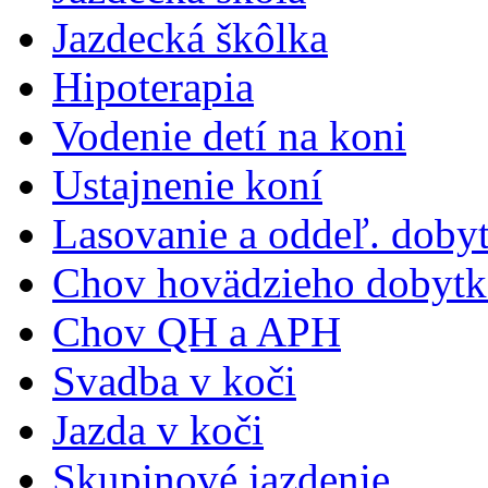
Jazdecká škôlka
Hipoterapia
Vodenie detí na koni
Ustajnenie koní
Lasovanie a oddeľ. doby
Chov hovädzieho dobytk
Chov QH a APH
Svadba v koči
Jazda v koči
Skupinové jazdenie