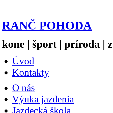
RANČ POHODA
kone | šport | príroda |
Úvod
Kontakty
O nás
Výuka jazdenia
Jazdecká škola