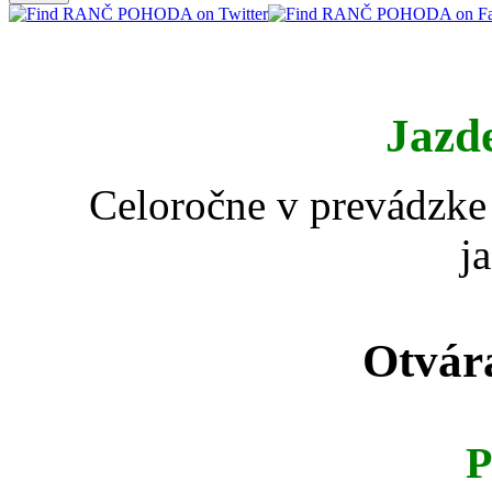
Jazd
Celoročne v prevádzke 
j
Otvár
P