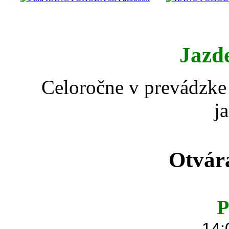
Jazd
Celoročne v prevádzke 
j
Otvár
P
14: