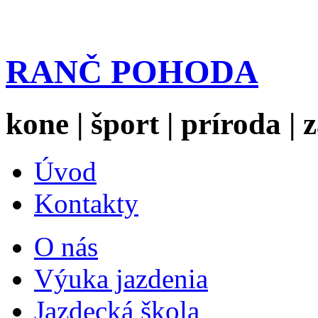
RANČ POHODA
kone | šport | príroda |
Úvod
Kontakty
O nás
Výuka jazdenia
Jazdecká škola