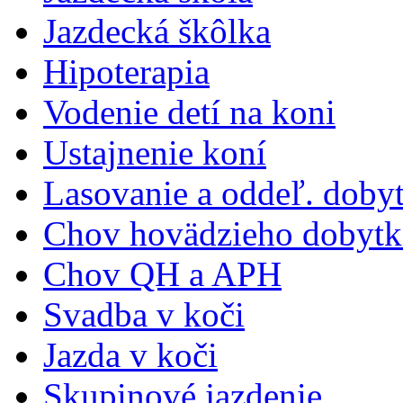
Jazdecká škôlka
Hipoterapia
Vodenie detí na koni
Ustajnenie koní
Lasovanie a oddeľ. doby
Chov hovädzieho dobytk
Chov QH a APH
Svadba v koči
Jazda v koči
Skupinové jazdenie