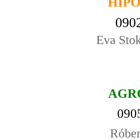
HIP
090
Eva Stok
AGR
090
Róbe