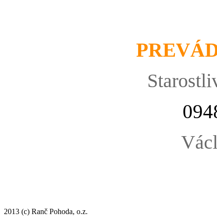
PREVÁ
Starostli
094
Václ
2013 (c) Ranč Pohoda, o.z.