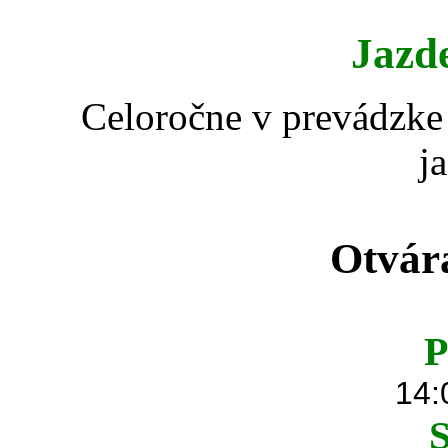
Jazd
Celoročne v prevádzke 
j
Otvár
P
14:
S