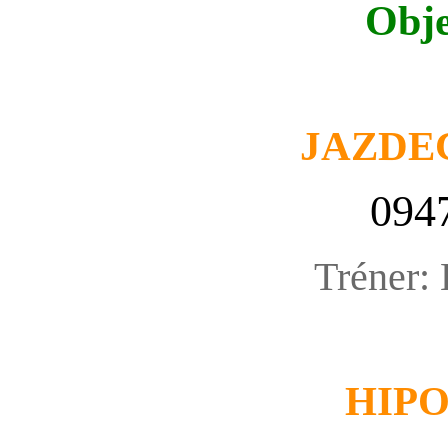
Obje
JAZDE
094
Tréner:
HIP