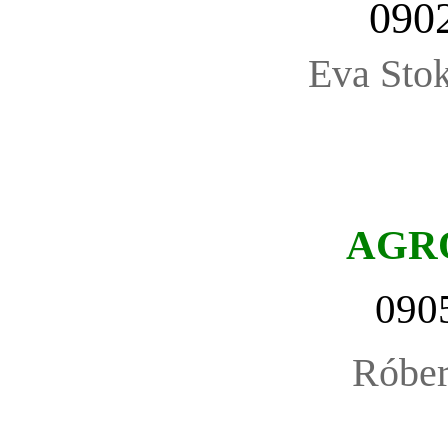
090
Eva Stok
AGR
090
Róbe