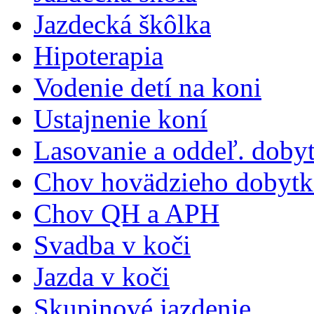
Jazdecká škôlka
Hipoterapia
Vodenie detí na koni
Ustajnenie koní
Lasovanie a oddeľ. doby
Chov hovädzieho dobytk
Chov QH a APH
Svadba v koči
Jazda v koči
Skupinové jazdenie