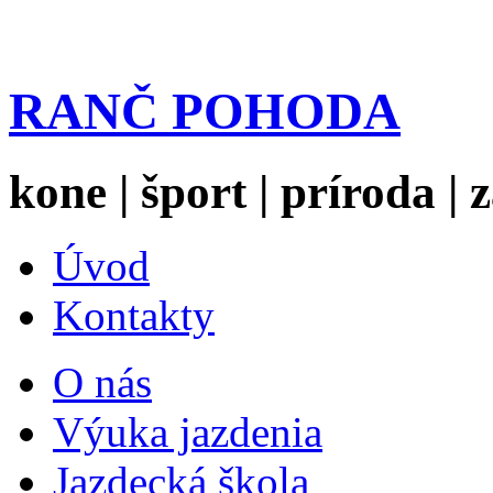
RANČ POHODA
kone | šport | príroda |
Úvod
Kontakty
O nás
Výuka jazdenia
Jazdecká škola