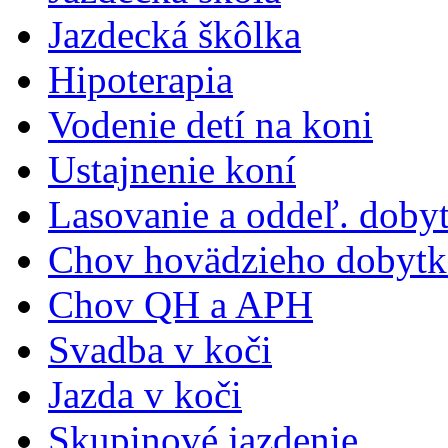
Jazdecká škôlka
Hipoterapia
Vodenie detí na koni
Ustajnenie koní
Lasovanie a oddeľ. doby
Chov hovädzieho dobytk
Chov QH a APH
Svadba v koči
Jazda v koči
Skupinové jazdenie