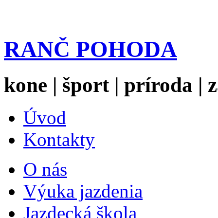
RANČ POHODA
kone | šport | príroda |
Úvod
Kontakty
O nás
Výuka jazdenia
Jazdecká škola