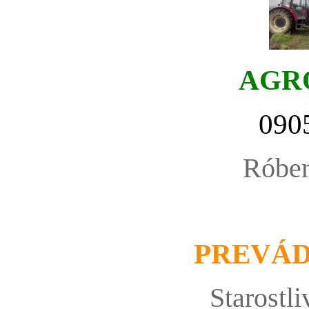
AGR
090
Róbe
PREVÁ
Starostli