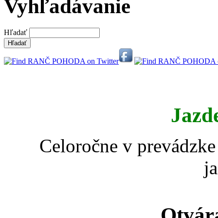
Vyhľadávanie
Hľadať
Jazd
Celoročne v prevádzke 
j
Otvár