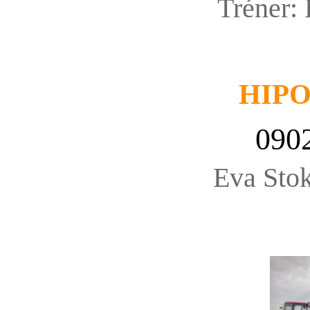
Tréner:
HIP
090
Eva Stok