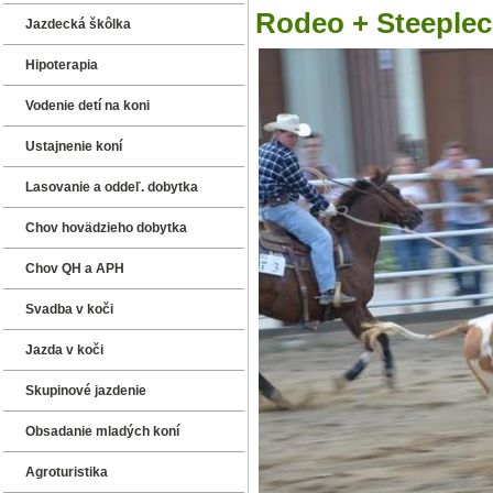
Rodeo + Steeplech
Jazdecká škôlka
Hipoterapia
Vodenie detí na koni
Ustajnenie koní
Lasovanie a oddeľ. dobytka
Chov hovädzieho dobytka
Chov QH a APH
Svadba v koči
Jazda v koči
Skupinové jazdenie
Obsadanie mladých koní
Agroturistika