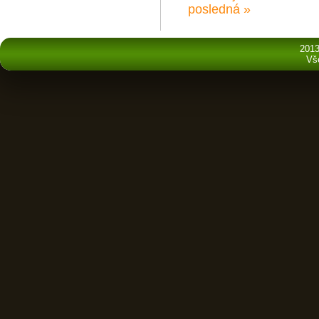
posledná »
2013
Vš