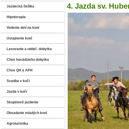
4. Jazda sv. Huber
Jazdecká škôlka
Hipoterapia
Vodenie detí na koni
Ustajnenie koní
Lasovanie a oddeľ. dobytka
Chov hovädzieho dobytka
Chov QH a APH
Svadba v koči
Jazda v koči
Skupinové jazdenie
Obsadanie mladých koní
Agroturistika